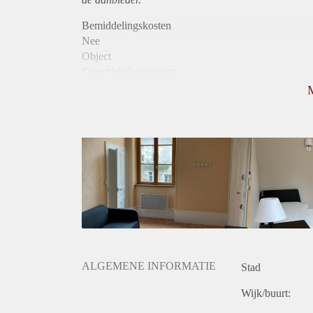
Bemiddelingskosten
Nee
Object
Direct bij de eigenaar
Borg
595
Garantiestelling
Mogelijk
Huurtoeslag
Mogelijk
Inkomen eis
2,7 X De bruto huur
Huurtermijn
Onbepaalde termijn
Oplevering
Gestoffeerd
ALGEMENE INFORMATIE
Stad
Wijk/buurt: