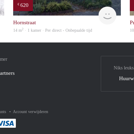
620
€
finder
Reinier
Hornstraat
P
2
14 m
· 1 kamer · Per direct - Onbepaalde tijd
1
amer
Niks leuks
artners
Huurw
unts
Account verwijderen
met Paypal
kelijk af met Mastercard
ent gemakkelijk af met Meastro
Je rekent gemakkelijk af met Visa