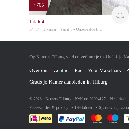
705
€
Lilahof
2
34 m
· 1 kamer · Vanaf ? - Onbepaalde tijd
Op Kamers Tilburg vind en verhuur je makkelijk je K
Over ons
Contact
Faq
Voor Makelaars
P
Gratis je Kamer aanbieden in Tilburg
© 2026 - Kamers Tilburg - KvK nr. 02094127 –
Nederland
Voorwaarden & privacy
Disclaimer
Spam & nep-acco
Je rekent gemakkelijk af 
Je rekent gemak
Je rek