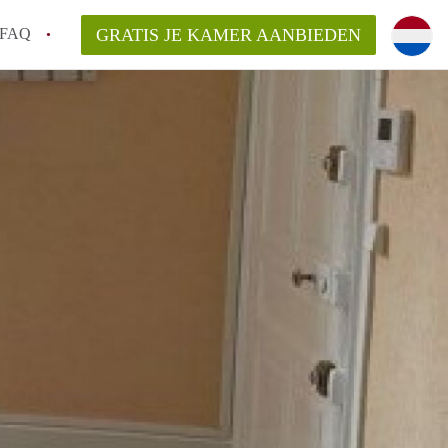
FAQ
GRATIS JE KAMER AANBIEDEN
g!
en op een Kamer in Tilburg?
an KamersTilburg?
aarsvergoeding/bemiddelingsvergoeding?