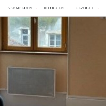
AANMELDEN
INLOGGEN
GEZOCHT
How to translate KamersTilbur
Wat is KamersTilburg?
Hoeveel kost het om te reager
Wat is de privacyverklaring v
Berekent KamersTilburg makel
Alle veelgestelde vragen