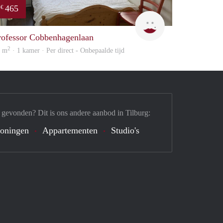
465
€
T
rofessor Cobbenhagenlaan
2
0 m
· 1 kamer · Per direct - Onbepaalde tijd
 gevonden? Dit is ons andere aanbod in Tilburg:
oningen
Appartementen
Studio's