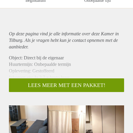
Begindatum
Onbepaalde tijd
Op deze pagina vind je alle informatie over deze Kamer in
Tilburg. Als je vragen hebt kun je contact opnemen met de
aanbieder.
Object: Direct bij de eigenaar
Huurtermijn: Onbepaalde termijn
Oplevering: Gestoffeerd
Inkomen eis: Ja 2,7 x bruto huur
Garantiestelling mogelijk: Ja
LEES MEER MET EEN PAKKET!
Borg: 1 maand
Bemiddeling kosten: Nee
Internet: Ja
Gedeelde keuken: Nee
Gedeelde Douche: Nee
Gedeelde woonkamer: Nee
Huisgenoten: Nee