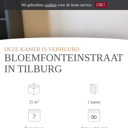
OK!
We gebruiken
cookies
voor de beste service
DEZE KAMER IS VERHUURD
BLOEMFONTEINSTRAAT
IN TILBURG
2
25 m
1 kamer
∞
?