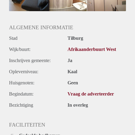
Geslacht huisgenoten: N.v.t.
ALGEMENE INFORMATIE
Stad
Tilburg
Wijk/buurt:
Afrikaanderbuurt West
Inschrijven gemeente:
Ja
Opleverniveau:
Kaal
Huisgenoten:
Geen
Begindatum:
Vraag de adverteerder
Bezichtiging
In overleg
FACILITEITEN