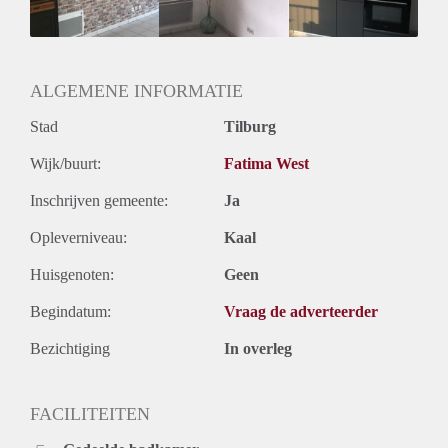
Geslacht huisgenoten: N.v.t.
ALGEMENE INFORMATIE
Stad
Tilburg
Wijk/buurt:
Fatima West
Inschrijven gemeente:
Ja
Opleverniveau:
Kaal
Huisgenoten:
Geen
Begindatum:
Vraag de adverteerder
Bezichtiging
In overleg
FACILITEITEN