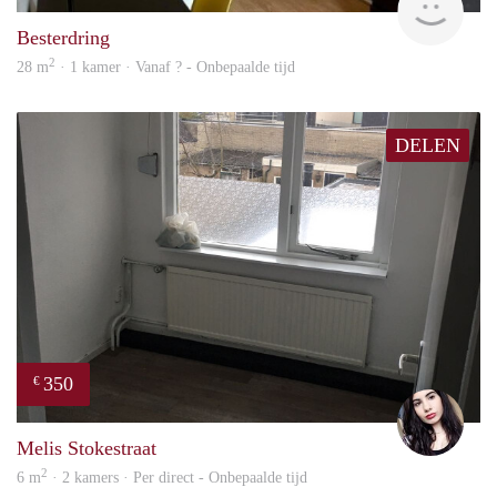
Besterdring
2
28 m
· 1 kamer · Vanaf ? - Onbepaalde tijd
DELEN
350
€
Gül
Melis Stokestraat
2
6 m
· 2 kamers · Per direct - Onbepaalde tijd