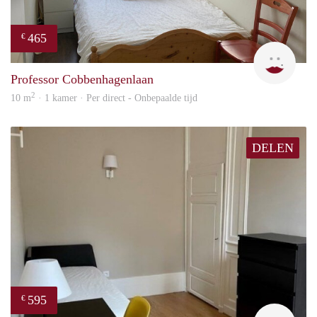
465
€
T
Professor Cobbenhagenlaan
2
10 m
· 1 kamer · Per direct - Onbepaalde tijd
DELEN
595
€
finde