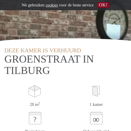
OK!
We gebruiken
cookies
voor de beste service
DEZE KAMER IS VERHUURD
GROENSTRAAT IN
TILBURG
2
28 m
1 kamer
∞
?