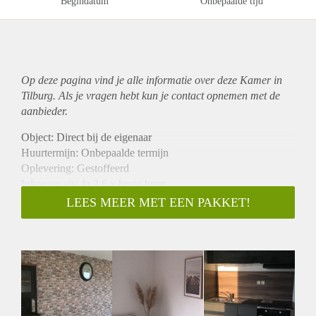
Begindatum
Onbepaalde tijd
Op deze pagina vind je alle informatie over deze Kamer in
Tilburg. Als je vragen hebt kun je contact opnemen met de
aanbieder.
Object: Direct bij de eigenaar
Huurtermijn: Onbepaalde termijn
Oplevering: Gestoffeerd
Inkomen eis: Ja 2,6 x bruto huur
Garantiestelling mogelijk: Ja
LEES MEER MET EEN PAKKET!
Borg: 1 maand
Bemiddeling kosten: Nee
Internet: Ja
Gedeelde keuken: Nee
Gedeelde Douche: Nee
Gedeelde woonkamer: Nee
Huisgenoten: Nee