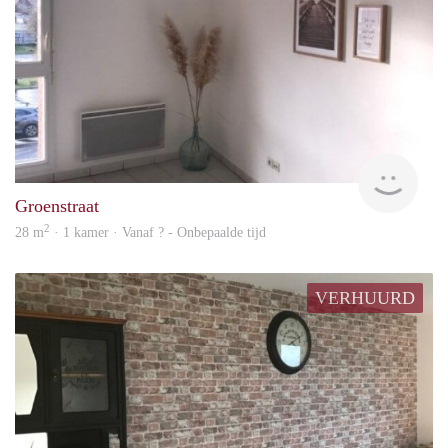
finde
Groenstraat
2
28 m
· 1 kamer · Vanaf ? - Onbepaalde tijd
VERHUURD