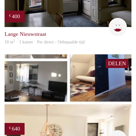
400
€
Lizet
Lange Nieuwstraat
2
18 m
· 1 kamer · Per direct - Onbepaalde tijd
DELEN
640
€
finde