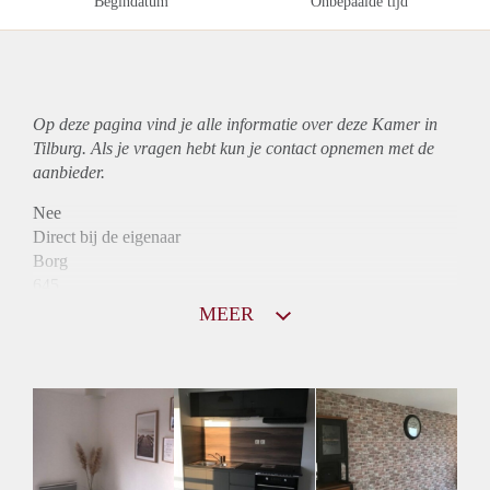
Begindatum
Onbepaalde tijd
Op deze pagina vind je alle informatie over deze Kamer in
Tilburg. Als je vragen hebt kun je contact opnemen met de
aanbieder.
Nee
Direct bij de eigenaar
Borg
645
Garantiestelling
MEER
Mogelijk
Huurtoeslag
Mogelijk
Inkomen eis
3,0 X Maandhuur Bruto
Huurtermijn
Onbepaalde termijn