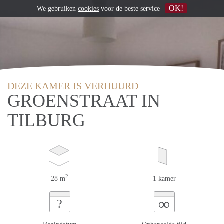
OK!
We gebruiken
cookies
voor de beste service
DEZE KAMER IS VERHUURD
GROENSTRAAT IN
TILBURG
2
28 m
1 kamer
∞
?