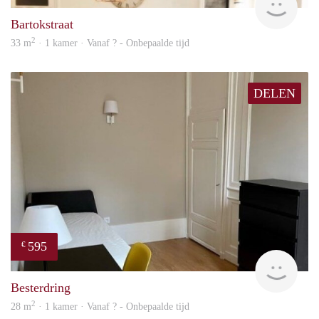
Bartokstraat
2
33 m
· 1 kamer · Vanaf ? - Onbepaalde tijd
DELEN
595
€
finde
Besterdring
2
28 m
· 1 kamer · Vanaf ? - Onbepaalde tijd