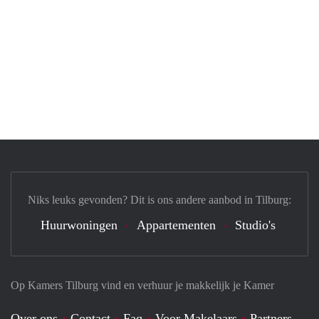
Niks leuks gevonden? Dit is ons andere aanbod in Tilburg:
Huurwoningen
Appartementen
Studio's
Op Kamers Tilburg vind en verhuur je makkelijk je Kamer
Over ons
Contact
Faq
Voor Makelaars
Partners