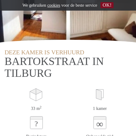
OK!
We gebruiken
cookies
voor de beste service
DEZE KAMER IS VERHUURD
BARTOKSTRAAT IN
TILBURG
2
33 m
1 kamer
∞
?