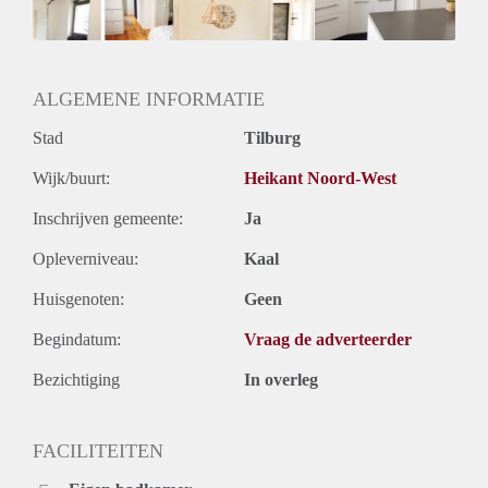
Huurtermijn
Onbepaalde termijn
Oplevering
Gestoffeerd
ALGEMENE INFORMATIE
Stad
Tilburg
Wijk/buurt:
Heikant Noord-West
Inschrijven gemeente:
Ja
Opleverniveau:
Kaal
Huisgenoten:
Geen
Begindatum:
Vraag de adverteerder
Bezichtiging
In overleg
FACILITEITEN