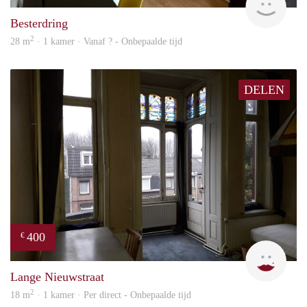
Besterdring
2
28 m
· 1 kamer · Vanaf ? - Onbepaalde tijd
DELEN
400
€
Lizet
Lange Nieuwstraat
2
18 m
· 1 kamer · Per direct - Onbepaalde tijd