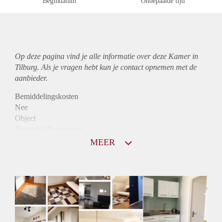
Begindatum
Onbepaalde tijd
Op deze pagina vind je alle informatie over deze Kamer in
Tilburg. Als je vragen hebt kun je contact opnemen met de
aanbieder.
Bemiddelingskosten
Nee
Object
Direct bij de eigenaar
Borg
MEER
640
Garantiestelling
Mogelijk
Huurtoeslag
Mogelijk
Inkomen eis
2,6 X De bruto huur