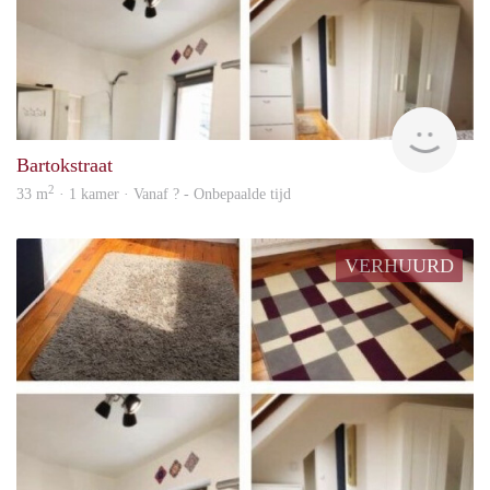
rent
Bartokstraat
2
33 m
· 1 kamer · Vanaf ? - Onbepaalde tijd
VERHUURD