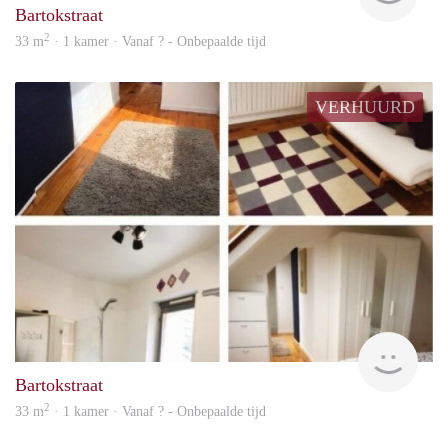
Bartokstraat
2
33 m
· 1 kamer · Vanaf ? - Onbepaalde tijd
VERHUURD
rent
Bartokstraat
2
33 m
· 1 kamer · Vanaf ? - Onbepaalde tijd