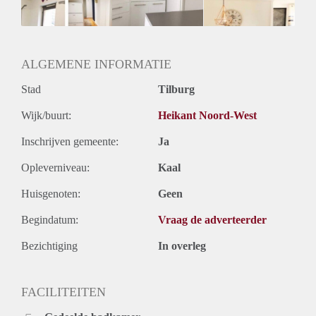
Geslacht huisgenoten: N.v.t.
ALGEMENE INFORMATIE
Stad
Tilburg
Wijk/buurt:
Heikant Noord-West
Inschrijven gemeente:
Ja
Opleverniveau:
Kaal
Huisgenoten:
Geen
Begindatum:
Vraag de adverteerder
Bezichtiging
In overleg
FACILITEITEN