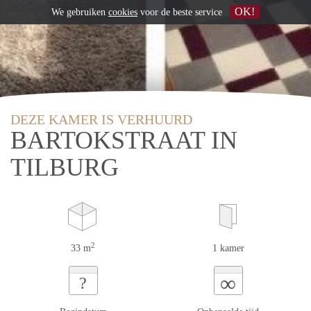
OK!
We gebruiken
cookies
voor de beste service
DEZE KAMER IS VERHUURD
BARTOKSTRAAT IN
TILBURG
2
33 m
1 kamer
∞
?