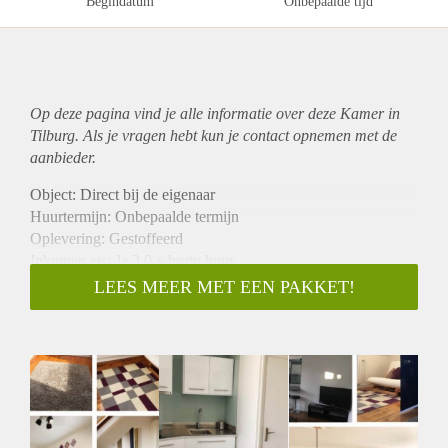
Begindatum
Onbepaalde tijd
Op deze pagina vind je alle informatie over deze Kamer in
Tilburg. Als je vragen hebt kun je contact opnemen met de
aanbieder.
Object: Direct bij de eigenaar
Huurtermijn: Onbepaalde termijn
Oplevering: Gestoffeerd
Inkomen eis: Ja 3,0 x bruto huur
Garantiestelling mogelijk: Ja
LEES MEER MET EEN PAKKET!
Borg: 1 maand
Bemiddeling kosten: Nee
Internet: Ja
Gedeelde keuken: Nee
Gedeelde Douche: Nee
Gedeelde woonkamer: Nee
Huisgenoten: Nee