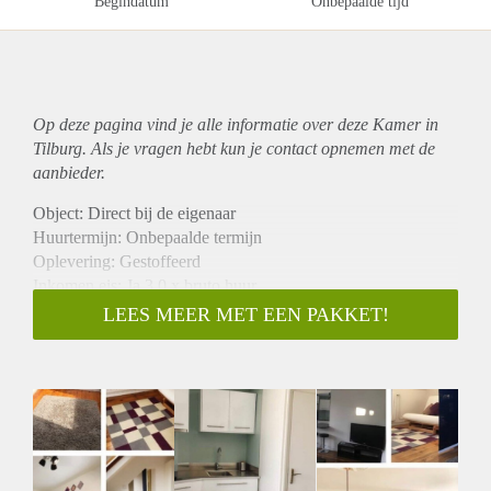
Begindatum
Onbepaalde tijd
Op deze pagina vind je alle informatie over deze Kamer in
Tilburg. Als je vragen hebt kun je contact opnemen met de
aanbieder.
Object: Direct bij de eigenaar
Huurtermijn: Onbepaalde termijn
Oplevering: Gestoffeerd
Inkomen eis: Ja 3,0 x bruto huur
Garantiestelling mogelijk: Ja
LEES MEER MET EEN PAKKET!
Borg: 1 maand
Bemiddeling kosten: Nee
Internet: Ja
Gedeelde keuken: Nee
Gedeelde Douche: Nee
Gedeelde woonkamer: Nee
Huisgenoten: Nee