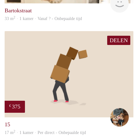
Bartokstraat
2
33 m
· 1 kamer · Vanaf ? - Onbepaalde tijd
DELEN
375
€
Tom
15
2
17 m
· 1 kamer · Per direct - Onbepaalde tijd