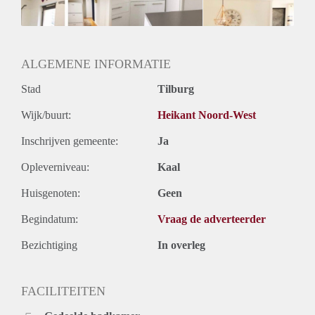
Geslacht huisgenoten: N.v.t.
ALGEMENE INFORMATIE
Stad
Tilburg
Wijk/buurt:
Heikant Noord-West
Inschrijven gemeente:
Ja
Opleverniveau:
Kaal
Huisgenoten:
Geen
Begindatum:
Vraag de adverteerder
Bezichtiging
In overleg
FACILITEITEN