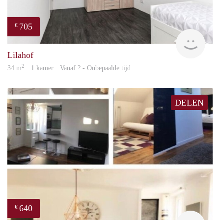
705
€
finde
Lilahof
2
34 m
· 1 kamer · Vanaf ? - Onbepaalde tijd
DELEN
640
€
finde