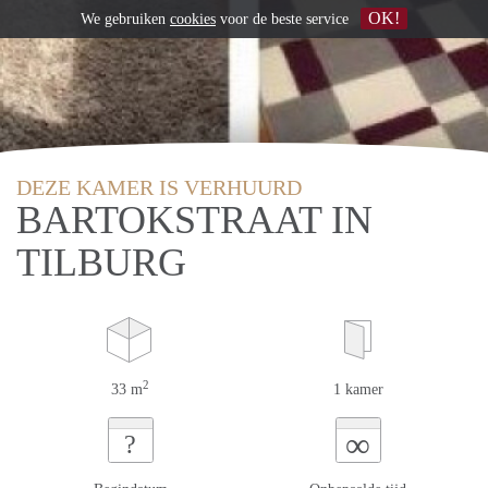
OK!
We gebruiken
cookies
voor de beste service
DEZE KAMER IS VERHUURD
BARTOKSTRAAT IN
TILBURG
2
33 m
1 kamer
∞
?