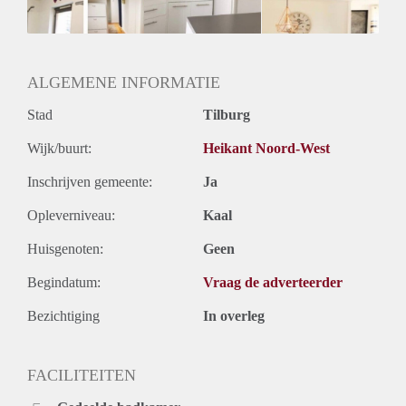
Geslacht huisgenoten: N.v.t.
ALGEMENE INFORMATIE
Stad
Tilburg
Wijk/buurt:
Heikant Noord-West
Inschrijven gemeente:
Ja
Opleverniveau:
Kaal
Huisgenoten:
Geen
Begindatum:
Vraag de adverteerder
Bezichtiging
In overleg
FACILITEITEN