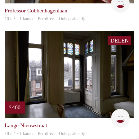
Professor Cobbenhagenlaan
2
10 m
· 1 kamer · Per direct - Onbepaalde tijd
DELEN
400
€
Lizet
Lange Nieuwstraat
2
18 m
· 1 kamer · Per direct - Onbepaalde tijd