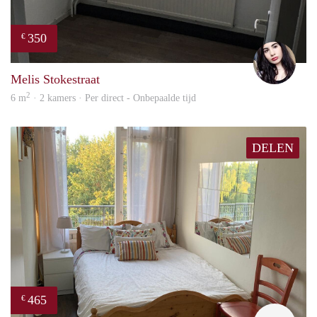
350
€
Gül
Melis Stokestraat
2
6 m
· 2 kamers · Per direct - Onbepaalde tijd
DELEN
465
€
T