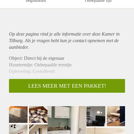
Begindatum
Onbepaalde tijd
Op deze pagina vind je alle informatie over deze Kamer in
Tilburg. Als je vragen hebt kun je contact opnemen met de
aanbieder.
Object: Direct bij de eigenaar
Huurtermijn: Onbepaalde termijn
Oplevering: Gestoffeerd
Inkomen eis: Ja 3,0 x bruto huur
Garantiestelling mogelijk: Ja
LEES MEER MET EEN PAKKET!
Borg: 1 maand
Bemiddeling kosten: Nee
Internet: Ja
Gedeelde keuken: Nee
Gedeelde Douche: Nee
Gedeelde woonkamer: Nee
Huisgenoten: Nee