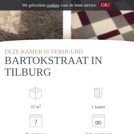
OK!
We gebruiken
cookies
voor de beste service
DEZE KAMER IS VERHUURD
BARTOKSTRAAT IN
TILBURG
2
33 m
1 kamer
∞
?