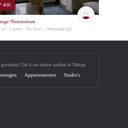
400
€
Lizet
ange Nieuwstraat
2
8 m
· 1 kamer · Per direct - Onbepaalde tijd
 gevonden? Dit is ons andere aanbod in Tilburg:
oningen
Appartementen
Studio's