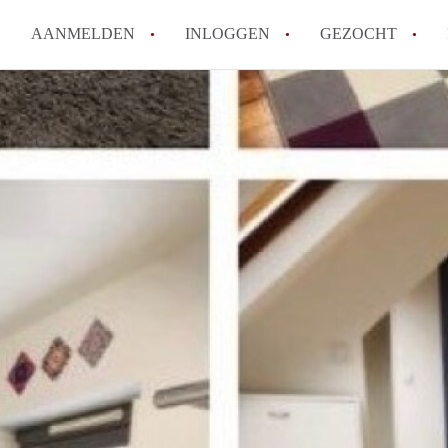
AANMELDEN
INLOGGEN
GEZOCHT
How to translate KamersTilbur
Wat is KamersTilburg?
Hoeveel kost het om te reager
Wat is de privacyverklaring v
Berekent KamersTilburg makel
Alle veelgestelde vragen