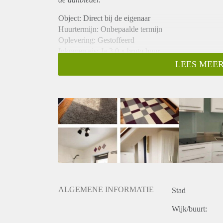
Object: Direct bij de eigenaar
Huurtermijn: Onbepaalde termijn
Oplevering: Gestoffeerd
Inkomen eis: Ja 3,0 x bruto huur
Garantiestelling mogelijk: Ja
LEES MEER
Borg: 1 maand
Bemiddeling kosten: Nee
Internet: Ja
Gedeelde keuken: Nee
Gedeelde Douche: Nee
Gedeelde woonkamer: Nee
Huisgenoten: Nee
Geslacht huisgenoten: N.v.t.
ALGEMENE INFORMATIE
Stad
Wijk/buurt: