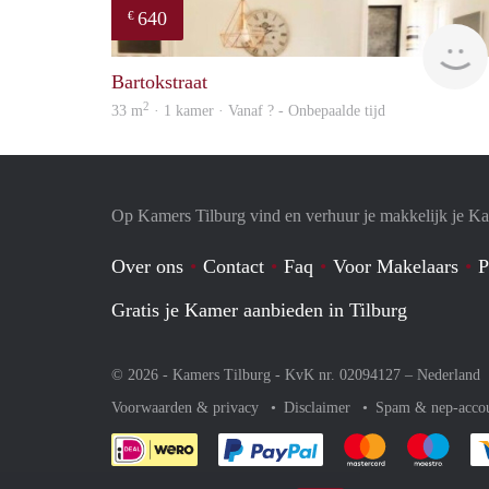
640
€
Bartokstraat
2
33 m
· 1 kamer · Vanaf ? - Onbepaalde tijd
Op Kamers Tilburg vind en verhuur je makkelijk je K
Over ons
Contact
Faq
Voor Makelaars
P
Gratis je Kamer aanbieden in Tilburg
© 2026 - Kamers Tilburg - KvK nr. 02094127 –
Nederland
Voorwaarden & privacy
Disclaimer
Spam & nep-acco
Je rekent gemakkelijk af 
Je rekent gemak
Je rek