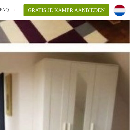
FAQ
GRATIS JE KAMER AANBIEDEN
g!
en op een Kamer in Tilburg?
an KamersTilburg?
aarsvergoeding/bemiddelingsvergoeding?