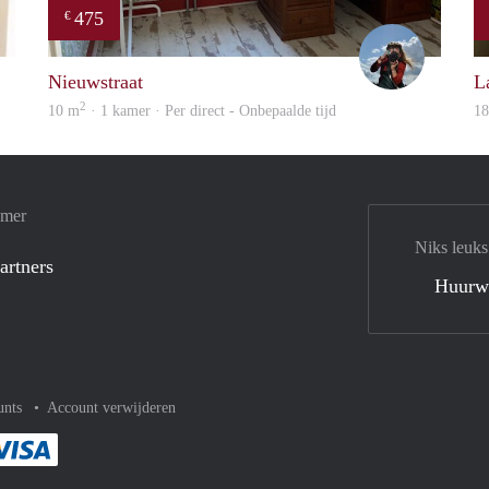
475
€
finder
Helma
Nieuwstraat
L
2
10 m
· 1 kamer · Per direct - Onbepaalde tijd
1
amer
Niks leuks
artners
Huurw
unts
Account verwijderen
met Paypal
kelijk af met Mastercard
ent gemakkelijk af met Meastro
Je rekent gemakkelijk af met Visa