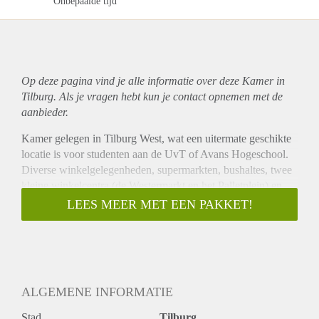
Onbepaalde tijd
Op deze pagina vind je alle informatie over deze Kamer in
Tilburg. Als je vragen hebt kun je contact opnemen met de
aanbieder.
Kamer gelegen in Tilburg West, wat een uitermate geschikte
locatie is voor studenten aan de UvT of Avans Hogeschool.
Diverse winkelgelegenheden, supermarkten, bushaltes, twee
kleine winkelcentra (de Westermarkt en het Palletplein) en
een treinstation (Tilburg universiteit) zijn in de buurt te
LEES MEER MET EEN PAKKET!
vinden. Het stadscentrum van Tilburg is gemakkelijk en vrij
snel te bereiken via bus, fiets of trein.
ALGEMENE INFORMATIE
Stad
Tilburg