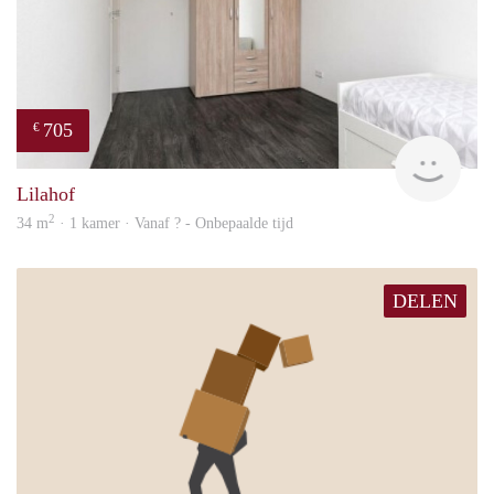
705
€
finde
Lilahof
2
34 m
· 1 kamer · Vanaf ? - Onbepaalde tijd
DELEN