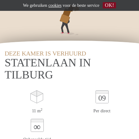
OK!
We gebruiken
cookies
voor de beste service
DEZE KAMER IS VERHUURD
STATENLAAN IN
TILBURG
09
2
11 m
Per direct
∞