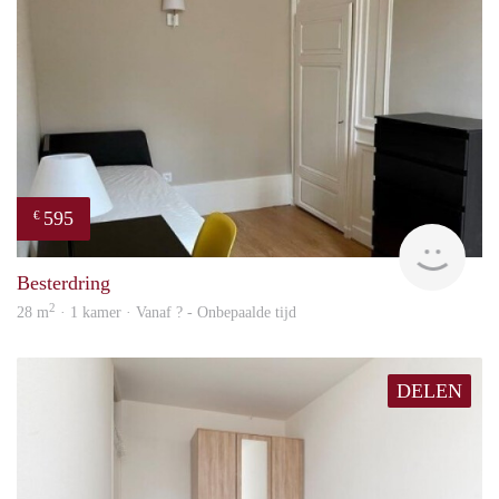
595
€
finde
Besterdring
2
28 m
· 1 kamer · Vanaf ? - Onbepaalde tijd
DELEN