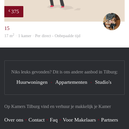
375
€
Tom
15
2
17 m
· 1 kamer · Per direct - Onbepaalde tijd
Niks leuks gevonden? Dit is ons andere aanbod in Tilburg:
Huurwoningen
Appartementen
Studio's
Op Kamers Tilburg vind en verhuur je makkelijk je Kamer
Over ons
Contact
Faq
Voor Makelaars
Partners