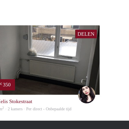
DELEN
350
€
Gül
elis Stokestraat
2
 m
· 2 kamers · Per direct - Onbepaalde tijd