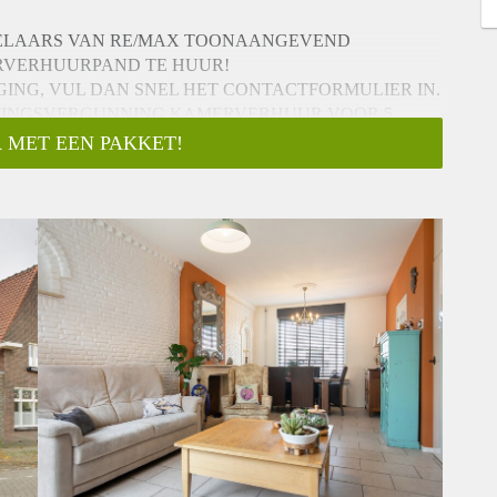
ELAARS VAN RE/MAX TOONAANGEVEND
RVERHUURPAND TE HUUR!
IGING, VUL DAN SNEL HET CONTACTFORMULIER IN.
TTINGSVERGUNNING KAMERVERHUUR VOOR 5
 MET EEN PAKKET!
slaapkamer kan gecreëerd worden.
, GROOT, ONDERSCHEIDEND, COMFORTABEL EN
JN PERCEEL JE TE BIEDEN!
IK HIER VOOR HET EERST BINNEN KWAM.
T ZO ALS IK, VERRAST GAAT WORDEN DOOR DEZE
raling is gelegen niet ver van het centrum van Tilburg, op
rustige locatie nabij uitvalswegen.
imte houden.