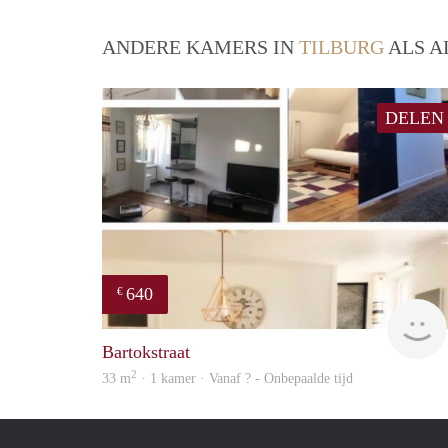
ANDERE KAMERS IN
TILBURG
ALS A
DELEN
640
€
Bartokstraat
2
33 m
· 1 kamer · Vanaf ? - Onbepaalde tijd