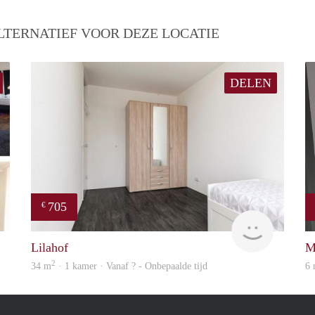
LTERNATIEF VOOR DEZE LOCATIE
DELEN
705
€
finder
finder
Lilahof
M
2
34 m
· 1 kamer · Vanaf ? - Onbepaalde tijd
6