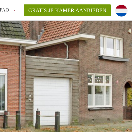
FAQ
GRATIS JE KAMER AANBIEDEN
g!
en op een Kamer in Tilburg?
an KamersTilburg?
aarsvergoeding/bemiddelingsvergoeding?