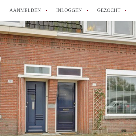
AANMELDEN
INLOGGEN
GEZOCHT
How to translate KamersTilbur
Wat is KamersTilburg?
Hoeveel kost het om te reager
Wat is de privacyverklaring v
Berekent KamersTilburg makel
Alle veelgestelde vragen