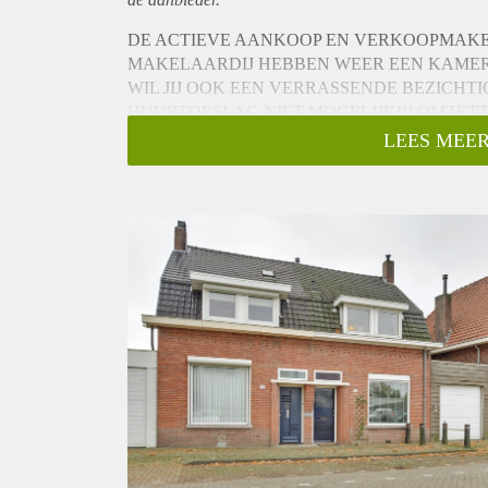
DE ACTIEVE AANKOOP EN VERKOOPMAK
MAKELAARDIJ HEBBEN WEER EEN KAME
WIL JIJ OOK EEN VERRASSENDE BEZICHT
HUURTOESLAG NIET MOGELIJK!!! OMZE
PERSONEN AANWEZIG!!!
LEES MEER
De woning heeft nu 3 slaapkamer, maar een vierde 
INSTAPKLAAR, BESCHEIDEN, OPVALLEND
VERRASSEND.
DIT ALLEMAAL HEEFT DEZE WONING EN ZI
OOK IK WAS AANGENAAM VERRAST TOEN 
EN IK BEN ERVAN OVERTUIGD DAT JIJ NE
WONING!
Deze jaren "30" woning met een karakteristieke uitst
loopafstand van Wilhelminakanaal en gelegen op een 
Ideaal voor mensen die ondernemend zijn en van ru