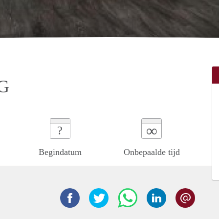
G
∞
?
Begindatum
Onbepaalde tijd