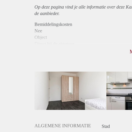
Op deze pagina vind je alle informatie over deze Ka
de aanbieder.
Bemiddelingskosten
Nee
Object
Direct bij de eigenaar
Borg
705
Garantiestelling
Mogelijk
Huurtoeslag
Mogelijk
Inkomen eis
2,9 X Maandhuur Bruto
Huurtermijn
Onbepaalde termijn
Oplevering
Gestoffeerd
ALGEMENE INFORMATIE
Stad