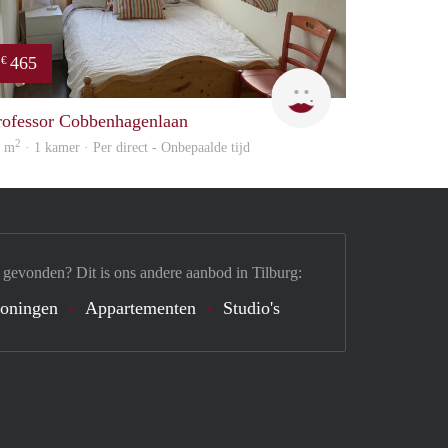
465
€
T
rofessor Cobbenhagenlaan
2
0 m
· 1 kamer · Per direct - Onbepaalde tijd
 gevonden? Dit is ons andere aanbod in Tilburg:
oningen
Appartementen
Studio's