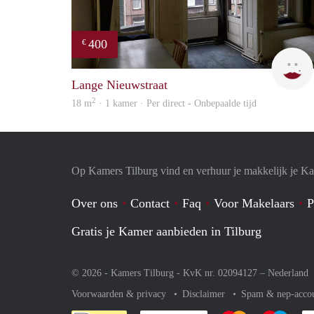
400
€
Lange Nieuwstraat
2
18 m
· 1 kamer · Per direct - Onbepaalde tijd
Op Kamers Tilburg vind en verhuur je makkelijk je K
Over ons
Contact
Faq
Voor Makelaars
P
Gratis je Kamer aanbieden in Tilburg
© 2026 - Kamers Tilburg - KvK nr. 02094127 –
Nederland
Voorwaarden & privacy
Disclaimer
Spam & nep-acco