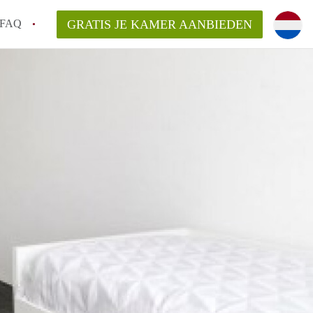
FAQ
GRATIS JE KAMER AANBIEDEN
g!
en op een Kamer in Tilburg?
an KamersTilburg?
aarsvergoeding/bemiddelingsvergoeding?