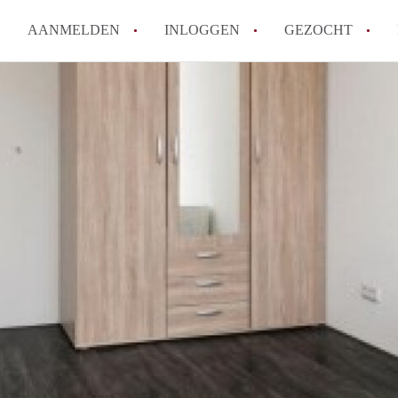
AANMELDEN
INLOGGEN
GEZOCHT
How to translate KamersTilbur
Wat is KamersTilburg?
Hoeveel kost het om te reager
Wat is de privacyverklaring v
Berekent KamersTilburg makel
Alle veelgestelde vragen