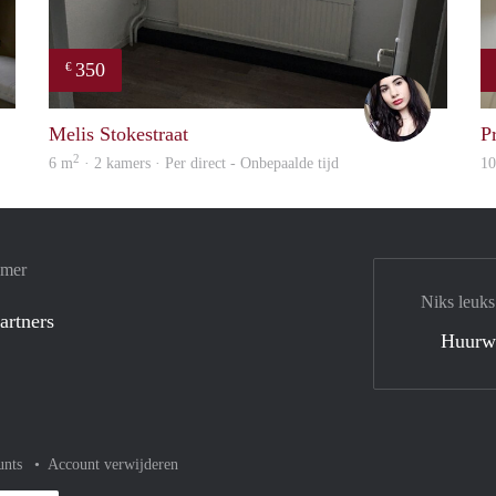
350
€
Lizet
Gül
Melis Stokestraat
P
2
6 m
· 2 kamers · Per direct - Onbepaalde tijd
1
amer
Niks leuks
artners
Huurw
unts
Account verwijderen