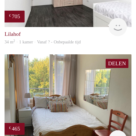
705
€
finde
Lilahof
2
34 m
· 1 kamer · Vanaf ? - Onbepaalde tijd
DELEN
465
€
T