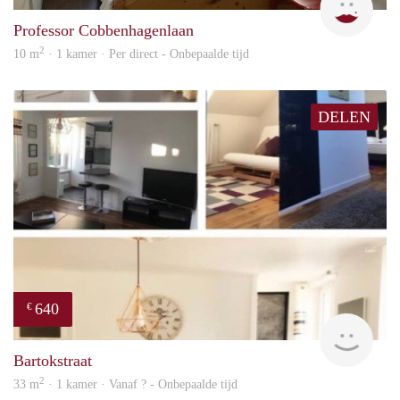
Professor Cobbenhagenlaan
2
10 m
· 1 kamer · Per direct - Onbepaalde tijd
DELEN
640
€
finde
Bartokstraat
2
33 m
· 1 kamer · Vanaf ? - Onbepaalde tijd