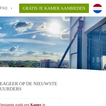
FAQ
GRATIS JE KAMER AANBIEDEN
g!
en op een Kamer in Tilburg?
an KamersTilburg?
aarsvergoeding/bemiddelingsvergoeding?
EAGEER OP DE NIEUWSTE
UURDERS
benjamin zoekt een
Kamer
in