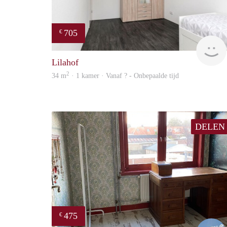
705
€
Lilahof
2
34 m
· 1 kamer · Vanaf ? - Onbepaalde tijd
DELEN
475
€