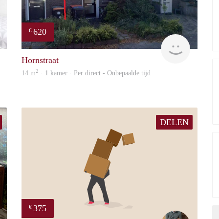
620
€
finder
Reinier
Hornstraat
2
14 m
· 1 kamer · Per direct - Onbepaalde tijd
DELEN
375
€
Helma
Tom