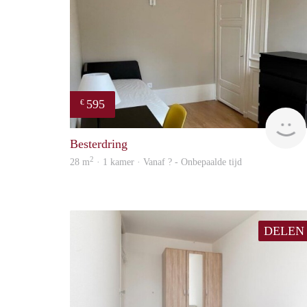
595
€
Besterdring
2
28 m
· 1 kamer · Vanaf ? - Onbepaalde tijd
DELEN