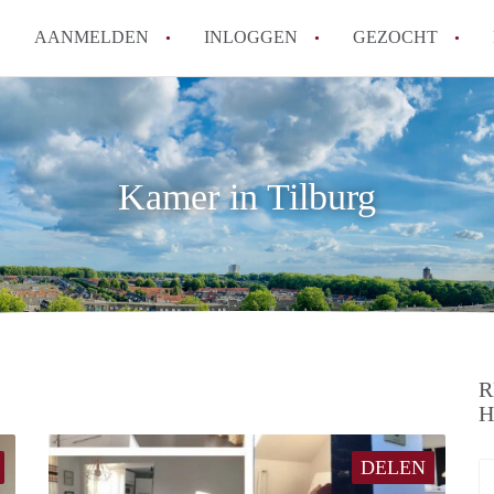
AANMELDEN
INLOGGEN
GEZOCHT
How to translate KamersTilbur
Wat is KamersTilburg?
Hoeveel kost het om te reager
Kamer in Tilburg
Wat is de privacyverklaring v
Berekent KamersTilburg makel
Alle veelgestelde vragen
R
H
DELEN