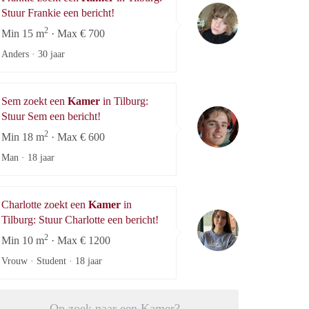
Frankie
Stuur Frankie een bericht!
2
Min 15 m
· Max € 700
Anders ·
30 jaar
Sem zoekt een
Kamer
in Tilburg:
Sem
Stuur Sem een bericht!
2
Min 18 m
· Max € 600
Man ·
18 jaar
Charlotte zoekt een
Kamer
in
Charlotte
Tilburg: Stuur Charlotte een bericht!
2
Min 10 m
· Max € 1200
Vrouw · Student ·
18 jaar
Op zoek naar een Kamer?