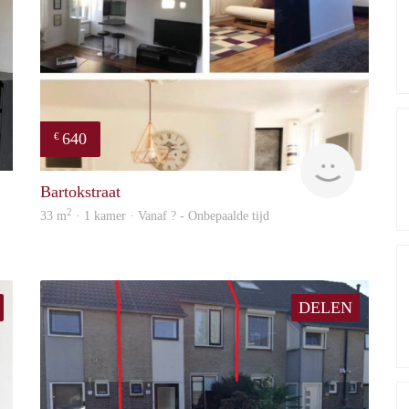
640
€
finder
finder
Bartokstraat
2
33 m
· 1 kamer · Vanaf ? - Onbepaalde tijd
DELEN