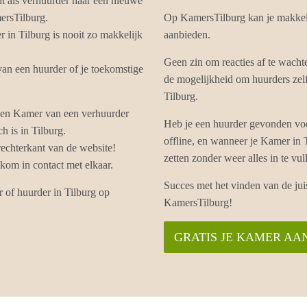
ht als verhuurder naar een nieuwe
ersTilburg.
Op KamersTilburg kan je makkel
in Tilburg is nooit zo makkelijk
aanbieden.
Geen zin om reacties af te wacht
van een huurder of je toekomstige
de mogelijkheid om huurders zelf
Tilburg.
 een Kamer van een verhuurder
Heb je een huurder gevonden voo
h is in Tilburg.
offline, en wanneer je Kamer in
echterkant van de website!
zetten zonder weer alles in te 
om in contact met elkaar.
Succes met het vinden van de jui
 of huurder in Tilburg op
KamersTilburg!
GRATIS JE KAMER AA