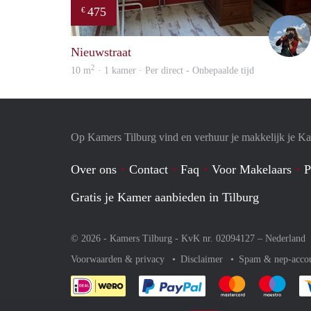
475
€
Nieuwstraat
2
10 m
· 1 kamer · Per direct - Onbepaalde tijd
Op Kamers Tilburg vind en verhuur je makkelijk je K
Over ons
Contact
Faq
Voor Makelaars
P
Gratis je Kamer aanbieden in Tilburg
© 2026 - Kamers Tilburg - KvK nr. 02094127 –
Nederland
Voorwaarden & privacy
Disclaimer
Spam & nep-acco
Je rekent gemakkelijk af 
Je rekent gemak
Je rek