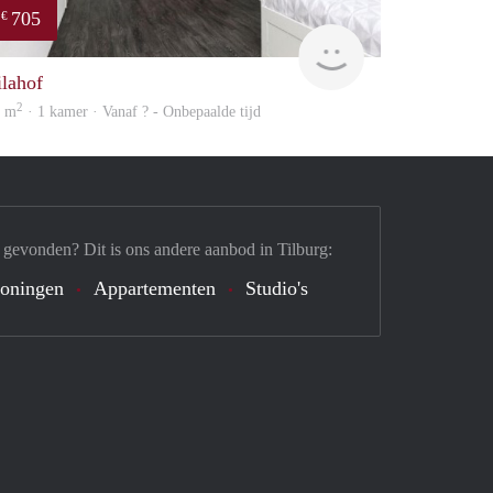
705
€
finder
ilahof
2
4 m
· 1 kamer · Vanaf ? - Onbepaalde tijd
 gevonden? Dit is ons andere aanbod in Tilburg:
oningen
Appartementen
Studio's