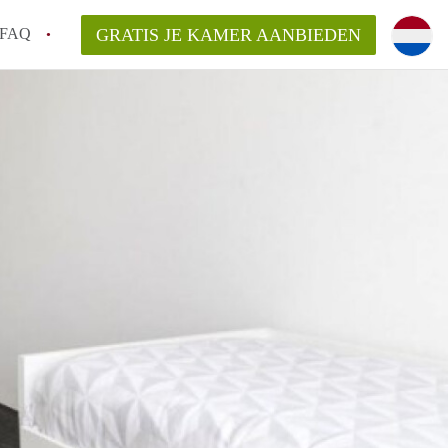
FAQ
GRATIS JE KAMER AANBIEDEN
g!
en op een Kamer in Tilburg?
an KamersTilburg?
aarsvergoeding/bemiddelingsvergoeding?