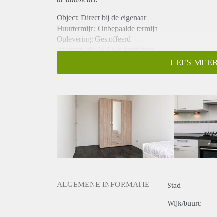
Object: Direct bij de eigenaar
Huurtermijn: Onbepaalde termijn
Oplevering: Gestoffeerd
Inkomen eis: Ja 2,6 x bruto huur
Garantiestelling mogelijk: Ja
LEES MEER
Borg: 1 maand
Bemiddeling kosten: Nee
Internet: Ja
Gedeelde keuken: Nee
Gedeelde Douche: Nee
Gedeelde woonkamer: Nee
Huisgenoten: Nee
Geslacht huisgenoten: N.v.t.
ALGEMENE INFORMATIE
Stad
Wijk/buurt: