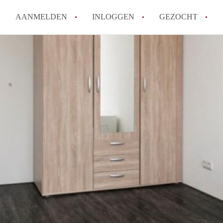
AANMELDEN
INLOGGEN
GEZOCHT
How to translate KamersTilbur
Wat is KamersTilburg?
Hoeveel kost het om te reager
Wat is de privacyverklaring v
Berekent KamersTilburg makel
Alle veelgestelde vragen