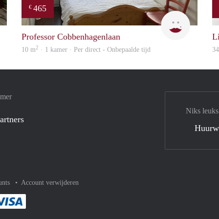
465
€
Helma
T
Professor Cobbenhagenlaan
L
2
10 m
· 1 kamer · Per direct - Onbepaalde tijd
3
amer
Niks leuks
artners
Huurw
unts
Account verwijderen
met Paypal
kelijk af met Mastercard
ent gemakkelijk af met Meastro
Je rekent gemakkelijk af met Visa